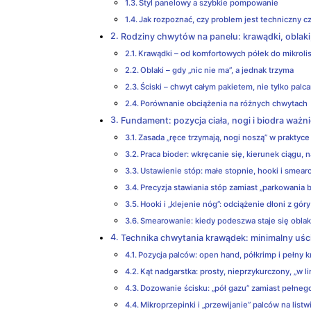
Styl panelowy a szybkie pompowanie
Jak rozpoznać, czy problem jest techniczny 
Rodziny chwytów na panelu: krawądki, oblaki, 
Krawądki – od komfortowych półek do mikroli
Oblaki – gdy „nic nie ma”, a jednak trzyma
Ściski – chwyt całym pakietem, nie tylko palc
Porównanie obciążenia na różnych chwytach
Fundament: pozycja ciała, nogi i biodra ważnie
Zasada „ręce trzymają, nogi noszą” w praktyce
Praca bioder: wkręcanie się, kierunek ciągu, 
Ustawienie stóp: małe stopnie, hooki i smea
Precyzja stawiania stóp zamiast „parkowania 
Hooki i „klejenie nóg”: odciążenie dłoni z góry
Smearowanie: kiedy podeszwa staje się obla
Technika chwytania krawądek: minimalny uśc
Pozycja palców: open hand, półkrimp i pełny 
Kąt nadgarstka: prosty, nieprzykurczony, „w lin
Dozowanie ścisku: „pół gazu” zamiast pełne
Mikroprzepinki i „przewijanie” palców na listw