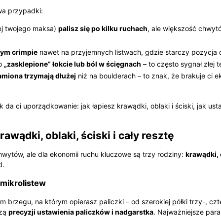
wa przypadki:
ej twojego maksa)
palisz się po kilku ruchach
, ale większość chwyt
nym crimpie
nawet na przyjemnych listwach, gdzie starczy pozycja 
co
„zasklepione” łokcie lub ból w ścięgnach
– to często sygnał złej t
amiona trzymają dłużej
niż na boulderach – to znak, że brakuje ci
 da ci uporządkowanie: jak łapiesz krawądki, oblaki i ściski, jak usta
wądki, oblaki, ściski i cały resztę
ytów, ale dla ekonomii ruchu kluczowe są trzy rodziny:
krawądki, o
d.
mikrolistew
m brzegu, na którym opierasz paliczki – od szerokiej półki trzy-, c
czą
precyzji ustawienia paliczków i nadgarstka
. Najważniejsze para