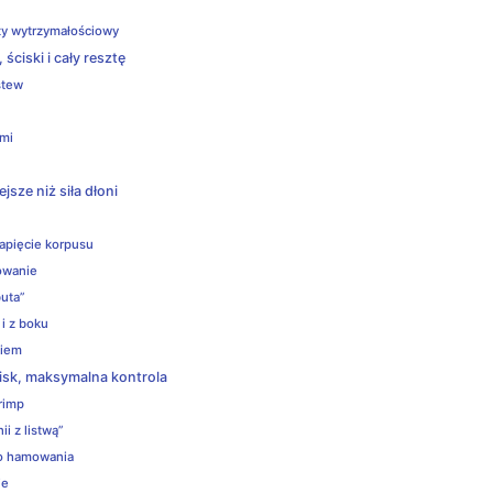
czy wytrzymałościowy
ściski i cały resztę
stew
ami
jsze niż siła dłoni
napięcie korpusu
rowanie
buta”
 i z boku
kiem
isk, maksymalna kontrola
krimp
ii z listwą”
go hamowania
ie