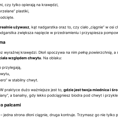
i, czy tylko opierają na krawędzi,
rzelane” plastiki,
podcięte.
e realnie używasz
, kąt nadgarstka oraz to, czy ciało „ciągnie” w osi
nadgarstka zwiększa napięcie w przedramieniu i przyspiesza pompow
yma
bez wyraźnej krawędzi. Dłoń spoczywa na nim
pełną powierzchnią
, a
 ciała względem chwytu
. Na oblaku:
o przylegają,
chwytu,
ero” w stabilny chwyt.
. W praktyce dużo ważniejsze jest to,
gdzie jest twoja miednica i śr
any”, a banalny, gdy lekko podciągniesz biodra pod chwyt i przykle
ko palcami
– jedna strona dłoni ciągnie, druga kontruje. Trzymasz go nie tylko 