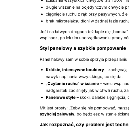
ściskanie wszystkich chwytów „na 100%” niez
długie wiszenie na pojedynczym chwycie pr
ciągnięcie ruchu z rąk przy pasywnych, źle
brak mikrorelaksu dłoni w żadnej fazie ruch
Jeśli na łatwych drogach też łapie cię „bomba
wspinacz, po lekkim uporządkowaniu pracy nóg
Styl panelowy a szybkie pompowanie
Panel halowy sam w sobie sprzyja przepalaniu 
Krótkie, intensywne bouldery
– zachęcają 
nawyk napinania wszystkiego, co się da.
„Czytanie ruchu” w ścianie
– wielu wspinac
nadgarstek zaciśnięty jak w chwili ruchu, z
Panelowe style
– skoki, dalekie sięgnięcia,
Mit jest prosty: „Żeby się nie pompować, musz
szybciej zalewały
, bo będziesz w stanie ścisną
Jak rozpoznać, czy problem jest tech