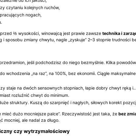
ależnie od ich jakości,
zy czytaniu kolejnych ruchów,
 pracujących nogach,
u.
” przed ⅔ wysokości, winowajcą jest prawie zawsze
technika i zarzą
 i sposobu zmiany chwytu, nagle „zyskuje” 2–3 stopnie trudności 
przedramion, jeśli podchodzisz do niego bezmyślnie. Kilka powodów
do wchodzenia „na raz”, na 100%, bez ekonomii. Ciągłe maksymalne
zy staje na dwóch sensownych stopniach, łapie dobry chwyt ręką i
amiast rozluźnić chwyt do minimum.
 duże struktury. Kuszą do szarpnięć i nagłych, siłowych korekt pozycj
ę mieć dużo mocniejsze palce”. Rzeczywistość jest taka, że
bez zmia
ć mocniej, ale nadal za długo.
niczny czy wytrzymałościowy