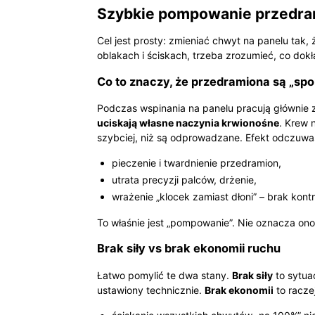
Szybkie pompowanie przedramio
Cel jest prosty: zmieniać chwyt na panelu tak,
oblakach i ściskach, trzeba zrozumieć, co dokł
Co to znaczy, że przedramiona są „s
Podczas wspinania na panelu pracują głównie zg
uciskają własne naczynia krwionośne
. Krew 
szybciej, niż są odprowadzane. Efekt odczuwa
pieczenie i twardnienie przedramion,
utrata precyzji palców, drżenie,
wrażenie „klocek zamiast dłoni” – brak kont
To właśnie jest „pompowanie”. Nie oznacza ono
Brak siły vs brak ekonomii ruchu
Łatwo pomylić te dwa stany.
Brak siły
to sytua
ustawiony technicznie.
Brak ekonomii
to raczej