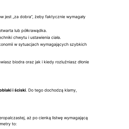
ów jest „za dobra”, żeby faktycznie wymagały
otwarta lub półkrawądka.
echniki chwytu i ustawienia ciała.
 ekonomii w sytuacjach wymagających szybkich
wiasz biodra oraz jak i kiedy rozluźniasz dłonie
blaki i ściski
. Do tego dochodzą klamy,
zteropalczastej, aż po cienką listwę wymagającą
metry to: