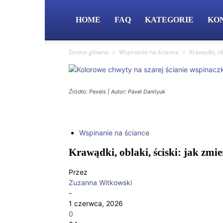
HOME
FAQ
KATEGORIE
KO
Strona główna
Wspinanie na ściance
Krawądki, ob
Źródło: Pexels | Autor: Pavel Danilyuk
Wspinanie na ściance
Krawądki, oblaki, ściski: jak zmi
Przez
Zuzanna Witkowski
-
1 czerwca, 2026
0