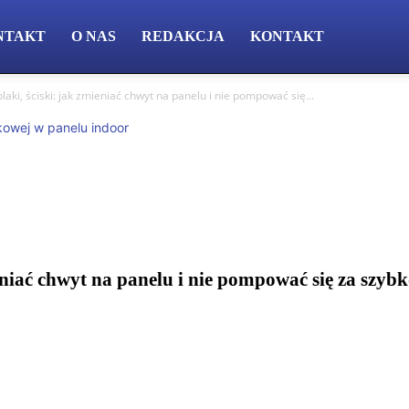
NTAKT
O NAS
REDAKCJA
KONTAKT
laki, ściski: jak zmieniać chwyt na panelu i nie pompować się...
eniać chwyt na panelu i nie pompować się za szyb