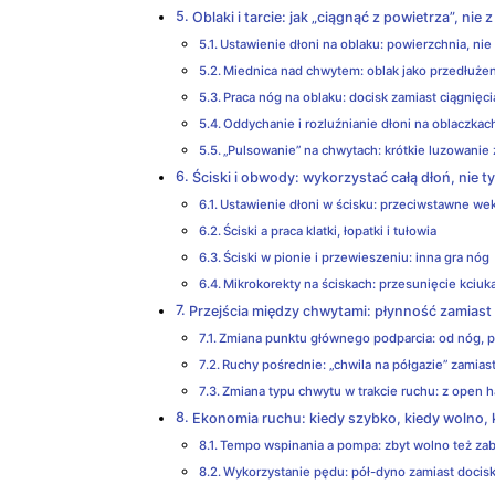
Oblaki i tarcie: jak „ciągnąć z powietrza”, nie
Ustawienie dłoni na oblaku: powierzchnia, nie
Miednica nad chwytem: oblak jako przedłużen
Praca nóg na oblaku: docisk zamiast ciągnięci
Oddychanie i rozluźnianie dłoni na oblaczkac
„Pulsowanie” na chwytach: krótkie luzowanie 
Ściski i obwody: wykorzystać całą dłoń, nie ty
Ustawienie dłoni w ścisku: przeciwstawne we
Ściski a praca klatki, łopatki i tułowia
Ściski w pionie i przewieszeniu: inna gra nóg
Mikrokorekty na ściskach: przesunięcie kciuka,
Przejścia między chwytami: płynność zamiast
Zmiana punktu głównego podparcia: od nóg, pr
Ruchy pośrednie: „chwila na półgazie” zamias
Zmiana typu chwytu w trakcie ruchu: z open h
Ekonomia ruchu: kiedy szybko, kiedy wolno, k
Tempo wspinania a pompa: zbyt wolno też zab
Wykorzystanie pędu: pół-dyno zamiast docisk