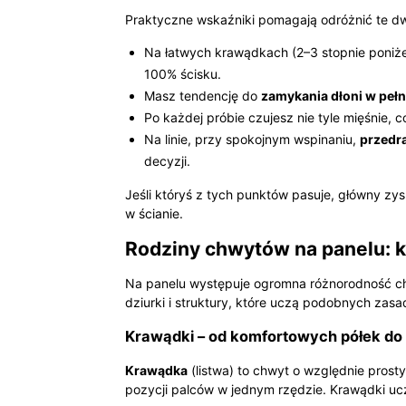
Praktyczne wskaźniki pomagają odróżnić te d
Na łatwych krawądkach (2–3 stopnie poniż
100% ścisku.
Masz tendencję do
zamykania dłoni w peł
Po każdej próbie czujesz nie tyle mięśnie, 
Na linie, przy spokojnym wspinaniu,
przedr
decyzji.
Jeśli któryś z tych punktów pasuje, główny zysk
w ścianie.
Rodziny chwytów na panelu: kra
Na panelu występuje ogromna różnorodność chw
dziurki i struktury, które uczą podobnych zasa
Krawądki – od komfortowych półek do 
Krawądka
(listwa) to chwyt o względnie prosty
pozycji palców w jednym rzędzie. Krawądki u