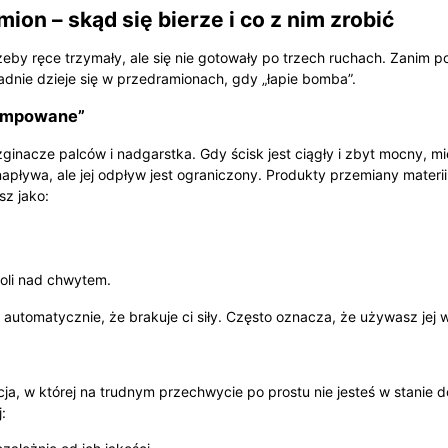
n – skąd się bierze i co z nim zrobić
 żeby ręce trzymały, ale się nie gotowały po trzech ruchach. Zanim
adnie dzieje się w przedramionach, gdy „łapie bomba”.
pompowane”
inacze palców i nadgarstka. Gdy ścisk jest ciągły i zbyt mocny, mię
napływa, ale jej odpływ jest ograniczony. Produkty przemiany materii
sz jako:
roli nad chwytem.
 automatycznie, że brakuje ci siły. Często oznacza, że używasz jej
cja, w której na trudnym przechwycie po prostu nie jesteś w stanie 
: