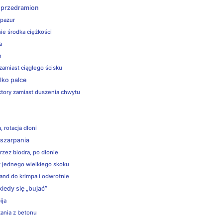
 z przedramion
 pazur
ie środka ciężkości
a
h
zamiast ciągłego ścisku
lko palce
ktory zamiast duszenia chwytu
 rotacja dłoni
 szarpania
zez biodra, po dłonie
t jednego wielkiego skoku
and do krimpa i odwrotnie
iedy się „bujać”
ija
ania z betonu