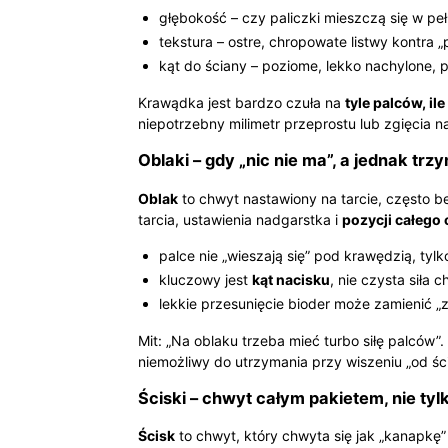
głębokość – czy paliczki mieszczą się w pełn
tekstura – ostre, chropowate listwy kontra „p
kąt do ściany – poziome, lekko nachylone, 
Krawądka jest bardzo czuła na
tyle palców, il
niepotrzebny milimetr przeprostu lub zgięcia 
Oblaki – gdy „nic nie ma”, a jednak trz
Oblak
to chwyt nastawiony na tarcie, często 
tarcia, ustawienia nadgarstka i
pozycji całego
palce nie „wieszają się” pod krawędzią, tylk
kluczowy jest
kąt nacisku
, nie czysta siła 
lekkie przesunięcie bioder może zamienić „z
Mit: „Na oblaku trzeba mieć turbo siłę palców”
niemożliwy do utrzymania przy wiszeniu „od ści
Ściski – chwyt całym pakietem, nie tyl
Ścisk
to chwyt, który chwyta się jak „kanapkę” 