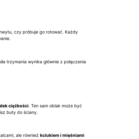
 chwytu, czy próbuje go rotować. Każdy
anie.
 siła trzymania wynika głównie z połączenia
odek ciężkości
. Ten sam oblak może być
isz buty do ściany.
palcami, ale również
kciukiem i mięśniami