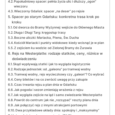
Popołudniowy spacer: pełnia życia ulic i dłuższy „ogon”
wieczoru
Wieczorny Gdańsk: spacer „na deser” po rejsie
Spacer po starym Gdańsku: konkretna trasa krok po
kroku
Od dworca do Bramy Wyżynnej: wejście do Głównego Miasta
Długa i Długi Targ: kręgosłup trasy
Boczne uliczki: Mariacka, Piwna, Św. Ducha
Kościół Mariacki i punkty widokowe: kiedy wcisnąć je w plan
Z zejściem ku wodzie: od Zielonej Bramy do Żurawia
Rejs na Westerplatte: rodzaje statków, ceny, różnice w
doświadczeniu
Skąd wypływają statki i jak to wygląda logistycznie
Rodzaje jednostek: od „galeonu” po tramwaj wodny
Tramwaj wodny, rejs wycieczkowy czy „galeon”? Co wybrać
Ceny biletów i na co zwrócić uwagę przy zakupie
Czas trwania rejsu a plan dnia w Gdańsku
Jak pogoda i sezon zmieniają wrażenia z rejsu
Jak wygląda zejście na ląd i samo zwiedzanie Westerplatte
Powrót do centrum: jak nie „rozsypać” reszty planu dnia
Jak połączyć rejs z innymi atrakcjami portowymi
Dwa przykładowe układy dnia: spokojny i „maksymalny”