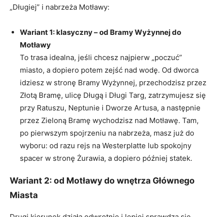
„Długiej” i nabrzeża Motławy:
Wariant 1: klasyczny – od Bramy Wyżynnej do
Motławy
To trasa idealna, jeśli chcesz najpierw „poczuć”
miasto, a dopiero potem zejść nad wodę. Od dworca
idziesz w stronę Bramy Wyżynnej, przechodzisz przez
Złotą Bramę, ulicę Długą i Długi Targ, zatrzymujesz się
przy Ratuszu, Neptunie i Dworze Artusa, a następnie
przez Zieloną Bramę wychodzisz nad Motławę. Tam,
po pierwszym spojrzeniu na nabrzeża, masz już do
wyboru: od razu rejs na Westerplatte lub spokojny
spacer w stronę Żurawia, a dopiero później statek.
Wariant 2: od Motławy do wnętrza Głównego
Miasta
Drugi kierunek działa odwrotnie i lepiej sprawdza się