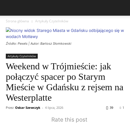
Strona główna
Artykuły Czytelników
Źródło: Pexels | Autor: Bartosz Słomkowski
Artykuły Czytelników
Weekend w Trójmieście: jak
połączyć spacer po Starym
Mieście w Gdańsku z rejsem na
Westerplatte
Przez
Oskar Szewczyk
-
4 lipca, 2026
39
1
Rate this post