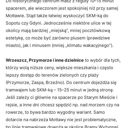
Do historycznego centrum masz z reguły 10–15 minut
spacerem, ale wieczorem jest spokojniej niż przy samej
Motławie. Stąd także łatwiej wyskoczyć SKM-ką do
Sopotu czy Gdyni. Jednocześnie niektóre ulice w tej
okolicy mają bardziej „miejską”, mniej pocztówkową
estetykę, co może być zarówno plusem (prawdziwe
miasto), jak i minusem (mniej „klimatu wakacyjnego”).
Wrzeszcz, Przymorze i inne dzielnice
to wybór dla tych,
którzy wolą niższe ceny, większe mieszkania i często
lepszy dostęp do terenów zielonych czy plaży
(Przymorze, Zaspa, Brzeźno). Do centrum dojeżdża się
tramwajem lub SKM-ką – 15–25 minut w jedną stronę.
Jeśli zależy ci głównie na spacerze po Starym Mieście i
rejsie, a inne dni chcesz spędzić np. nad morzem czy na
rowerze, to bywa bardzo wygodny wariant. Samo
dotarcie na nabrzeża Motławy nie jest problematyczne,
bo linie tramwajowe dowożą w okolice Bramy Wyżynnej,