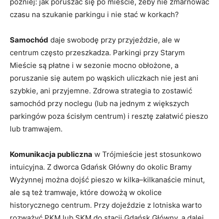
później: jak poruszać się po mieście, żeby nie zmarnować
czasu na szukanie parkingu i nie stać w korkach?
Samochód
daje swobodę przy przyjeździe, ale w
centrum często przeszkadza. Parkingi przy Starym
Mieście są płatne i w sezonie mocno obłożone, a
poruszanie się autem po wąskich uliczkach nie jest ani
szybkie, ani przyjemne. Zdrowa strategia to zostawić
samochód przy noclegu (lub na jednym z większych
parkingów poza ścisłym centrum) i resztę załatwić pieszo
lub tramwajem.
Komunikacja publiczna
w Trójmieście jest stosunkowo
intuicyjna. Z dworca Gdańsk Główny do okolic Bramy
Wyżynnej można dojść pieszo w kilka–kilkanaście minut,
ale są też tramwaje, które dowożą w okolice
historycznego centrum. Przy dojeździe z lotniska warto
rozważyć PKM lub SKM do stacji Gdańsk Główny, a dalej