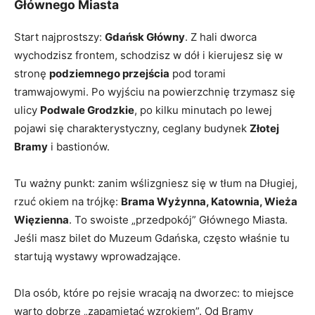
Głównego Miasta
Start najprostszy:
Gdańsk Główny
. Z hali dworca
wychodzisz frontem, schodzisz w dół i kierujesz się w
stronę
podziemnego przejścia
pod torami
tramwajowymi. Po wyjściu na powierzchnię trzymasz się
ulicy
Podwale Grodzkie
, po kilku minutach po lewej
pojawi się charakterystyczny, ceglany budynek
Złotej
Bramy
i bastionów.
Tu ważny punkt: zanim wślizgniesz się w tłum na Długiej,
rzuć okiem na trójkę:
Brama Wyżynna, Katownia, Wieża
Więzienna
. To swoiste „przedpokój” Głównego Miasta.
Jeśli masz bilet do Muzeum Gdańska, często właśnie tu
startują wystawy wprowadzające.
Dla osób, które po rejsie wracają na dworzec: to miejsce
warto dobrze „zapamiętać wzrokiem”. Od Bramy